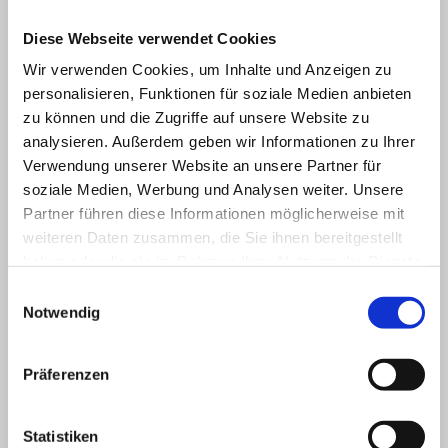
Diese Webseite verwendet Cookies
Wir verwenden Cookies, um Inhalte und Anzeigen zu
personalisieren, Funktionen für soziale Medien anbieten
zu können und die Zugriffe auf unsere Website zu
analysieren. Außerdem geben wir Informationen zu Ihrer
Verwendung unserer Website an unsere Partner für
soziale Medien, Werbung und Analysen weiter. Unsere
Partner führen diese Informationen möglicherweise mit
weiteren Daten zusammen, die Sie ihnen bereitgestellt
haben oder die sie im Rahmen Ihrer Nutzung der Dienste
gesammelt haben.
Hier finden Sie uns
Einwilligungsauswahl
Notwendig
Artland Reisen
Badberger Str. 5
49638 Nortrup
Präferenzen
Kontaktieren Sie uns
Statistiken