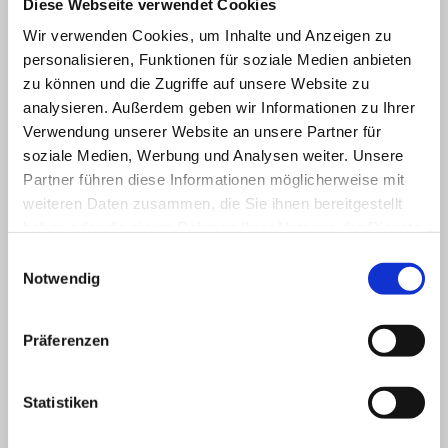
Diese Webseite verwendet Cookies
Wir verwenden Cookies, um Inhalte und Anzeigen zu
personalisieren, Funktionen für soziale Medien anbieten
zu können und die Zugriffe auf unsere Website zu
analysieren. Außerdem geben wir Informationen zu Ihrer
Verwendung unserer Website an unsere Partner für
soziale Medien, Werbung und Analysen weiter. Unsere
Partner führen diese Informationen möglicherweise mit
weiteren Daten zusammen, die Sie ihnen bereitgestellt
Hier finden Sie uns
haben oder die sie im Rahmen Ihrer Nutzung der Dienste
gesammelt haben.
Einwilligungsauswahl
Artland Reisen
Notwendig
Badberger Str. 5
49638 Nortrup
Präferenzen
Kontaktieren Sie uns
Statistiken