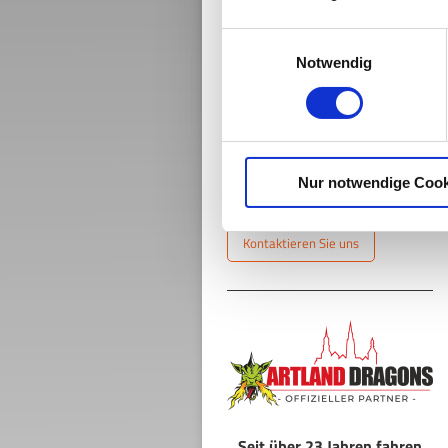
Einwilligungsauswahl
Notwendig
Hier finden Sie uns
Artland Reisen
Badberger Str. 5
Nur notwendige Cook
49638 Nortrup
Kontaktieren Sie uns
Seit über 23 Jahren fahren